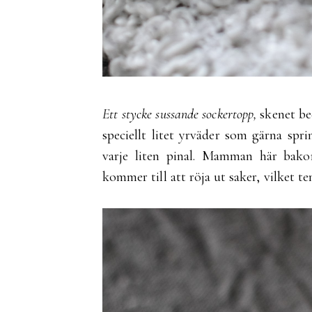
Ett stycke sussande sockertopp,
skenet bed
speciellt litet yrväder som gärna spri
varje liten pinal. Mamman här bak
kommer till att röja ut saker, vilket t