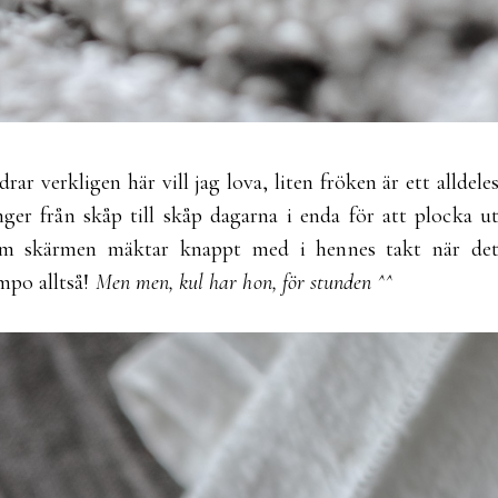
rar verkligen här vill jag lova, liten fröken är ett alldele
nger från skåp till skåp dagarna i enda för att plocka u
om skärmen mäktar knappt med i hennes takt när de
empo alltså!
Men men, kul har hon, för stunden ^^