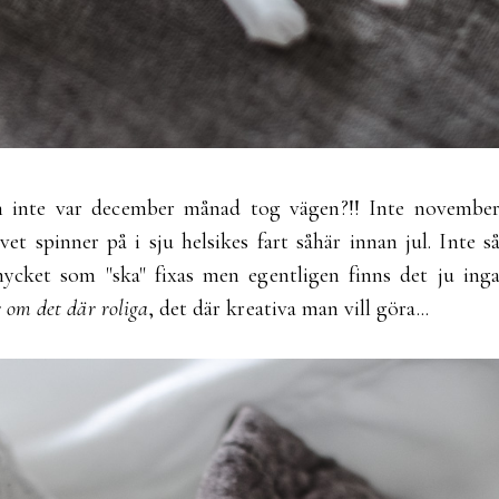
gen inte var december månad tog vägen?!! Inte novembe
vet spinner på i sju helsikes fart såhär innan jul. Inte s
cket som "ska" fixas men egentligen finns det ju ing
r om det där roliga
, det där kreativa man vill göra...