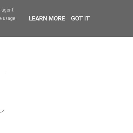
r-agent
LEARN MORE
GOT IT
te usage