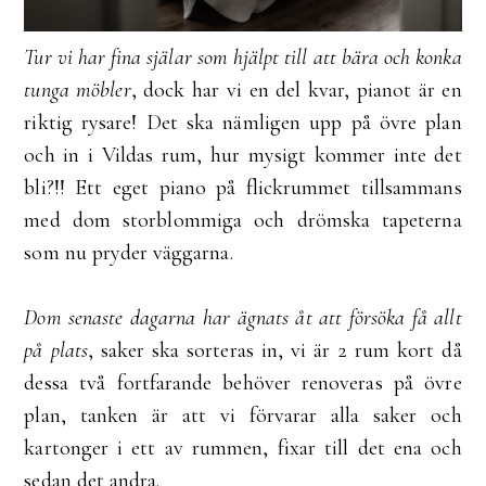
Tur vi har fina själar som hjälpt till att bära och konka
tunga möbler
, dock har vi en del kvar, pianot är en
riktig rysare! Det ska nämligen upp på övre plan
och in i Vildas rum, hur mysigt kommer inte det
bli?!! Ett eget piano på flickrummet tillsammans
med dom storblommiga och drömska tapeterna
som nu pryder väggarna.
Dom senaste dagarna har ägnats åt att försöka få allt
på plats
, saker ska sorteras in, vi är 2 rum kort då
dessa två fortfarande behöver renoveras på övre
plan, tanken är att vi förvarar alla saker och
kartonger i ett av rummen, fixar till det ena och
sedan det andra.