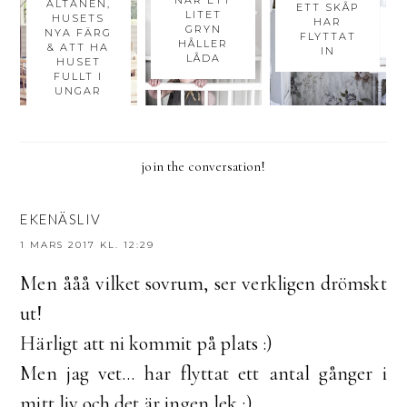
ALTANEN,
ETT SKÅP
LITET
HUSETS
HAR
GRYN
NYA FÄRG
FLYTTAT
HÅLLER
& ATT HA
IN
LÅDA
HUSET
FULLT I
UNGAR
join the conversation!
EKENÄSLIV
1 MARS 2017 KL. 12:29
Men ååå vilket sovrum, ser verkligen drömskt
ut!
Härligt att ni kommit på plats :)
Men jag vet... har flyttat ett antal gånger i
mitt liv och det är ingen lek ;)