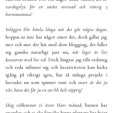
vardagslyx för en smått stressad och vimsig 3
barnsmamma!
Inläggen blir himla långa när det går några dagar,
hoppas ni inte har något emot det, dock gillar jag
mer och mer det här med slow blogging, det faller
sig ganska naturligt just nu,
när läget är lite
kaosartat med lite tid.
Dock längtar jag tills ordning
och reda infinner sig och kreativiteten kan kicka
igång på riktigt igen, har så många projekt i
huvudet nu som spinner runt och
snart är det ju
vår, bara det får ju en att bli helt nipprig!
Idag välkomnar vi även Mars månad,
barnen har
sportlov och vi ska försöka hinna plantera lite fröer