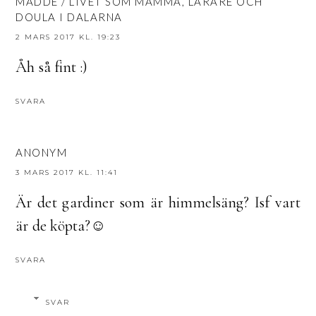
MADDE / LIVET SOM MAMMA, LÄRARE OCH
DOULA I DALARNA
2 MARS 2017 KL. 19:23
Åh så fint :)
SVARA
ANONYM
3 MARS 2017 KL. 11:41
Är det gardiner som är himmelsäng? Isf vart
är de köpta?☺
SVARA
SVAR