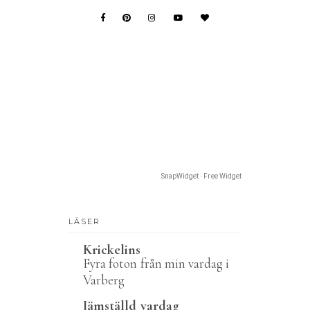
SnapWidget · Free Widget
LÄSER
Krickelins
Fyra foton från min vardag i
Varberg
Jämställd vardag