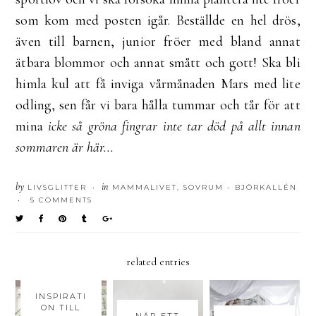
som kom med posten igår. Beställde en hel drös,
även till barnen, junior fröer med bland annat
ätbara blommor och annat smått och gott! Ska bli
himla kul att få inviga vårmånaden Mars med lite
odling, sen får vi bara hålla tummar och tår för att
mina
icke så gröna fingrar inte tar död på allt innan
sommaren är här...
by
in
LIVSGLITTER
MAMMALIVET
,
SOVRUM - BJÖRKALLÉN
•
5 COMMENTS
•
related entries
INSPIRATI
ON TILL
NÄR ETT