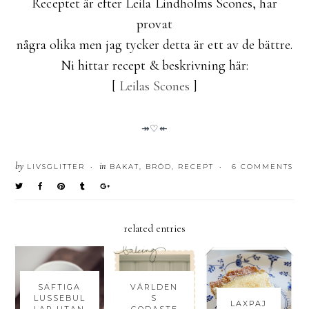
Receptet är efter Leila Lindholms Scones, har
provat
några olika men jag tycker detta är ett av de bättre.
Ni hittar recept & beskrivning här:
[
Leilas Scones
]
↠♡↞
by
in
LIVSGLITTER
BAKAT
,
BRÖD
,
RECEPT
6 COMMENTS
•
•
related entries
SAFTIGA
VÄRLDEN
LUSSEBUL
S
LAXPAJ