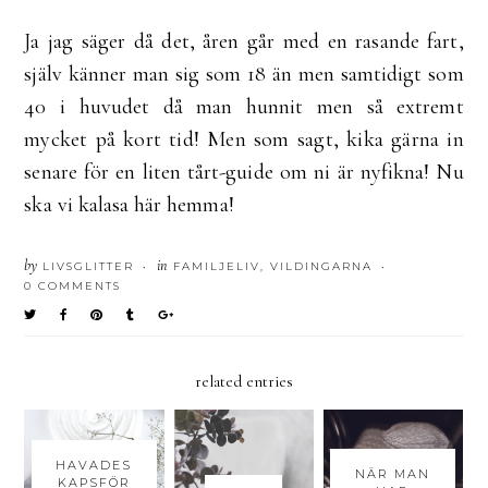
Ja jag säger då det, åren går med en rasande fart,
själv känner man sig som 18 än men samtidigt som
40 i huvudet då man hunnit men så extremt
mycket på kort tid! Men som sagt, kika gärna in
senare för en liten tårt-guide om ni är nyfikna! Nu
ska vi kalasa här hemma!
by
in
LIVSGLITTER
FAMILJELIV
,
VILDINGARNA
•
•
0 COMMENTS
related entries
HAVADES
NÄR MAN
KAPSFÖR