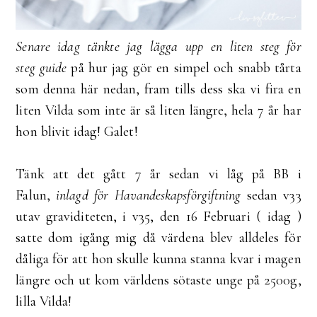
Senare idag tänkte jag lägga upp en liten steg för
steg
guide
på hur jag gör en simpel och snabb tårta
som denna här nedan, fram tills dess ska vi fira en
liten Vilda som inte är så liten längre, hela 7 år har
hon blivit idag! Galet!
Tänk att det gått 7 år sedan vi låg på BB i
Falun,
inlagd för Havandeskapsförgiftning
sedan v33
utav graviditeten, i v35, den 16 Februari ( idag )
satte dom igång mig då värdena blev alldeles för
dåliga för att hon skulle kunna stanna kvar i magen
längre och ut kom världens sötaste unge på 2500g,
lilla Vilda!