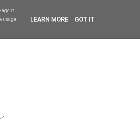
r-agent
LEARN MORE
GOT IT
te usage