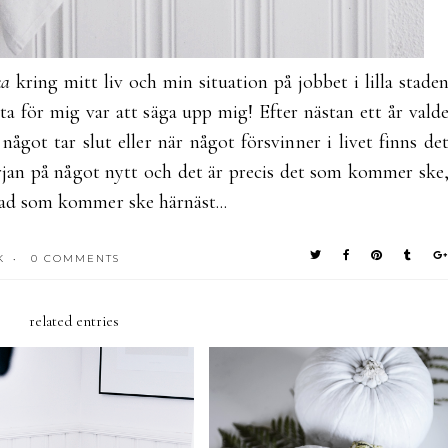
ka
kring mitt liv och min situation på jobbet i lilla stade
ästa för mig var att säga upp mig! Efter nästan ett år vald
 något tar slut eller när något försvinner i livet finns de
örjan på något nytt och det är precis det som kommer ske
vad som kommer ske härnäst...
K
0 COMMENTS
•
related entries