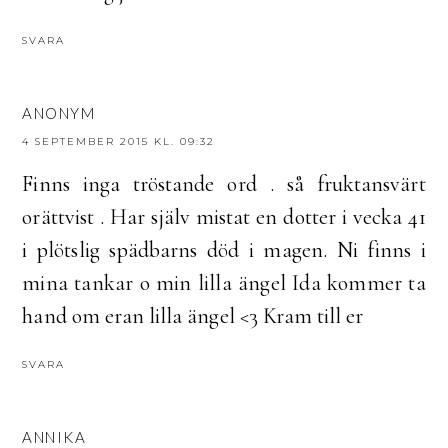
SVARA
ANONYM
4 SEPTEMBER 2015 KL. 09:32
Finns inga tröstande ord . så fruktansvärt
orättvist . Har själv mistat en dotter i vecka 41
i plötslig spädbarns död i magen. Ni finns i
mina tankar o min lilla ängel Ida kommer ta
hand om eran lilla ängel <3 Kram till er
SVARA
ANNIKA