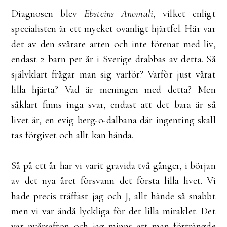
Diagnosen blev
Ebsteins Anomali
, vilket enligt
specialisten är ett mycket ovanligt hjärtfel. Här var
det av den svårare arten och inte förenat med liv,
endast 2 barn per år i Sverige drabbas av detta. Så
självklart frågar man sig varför? Varför just vårat
lilla hjärta? Vad är meningen med detta? Men
såklart finns inga svar, endast att det bara är så
livet är, en evig berg-o-dalbana där ingenting skall
tas förgivet och allt kan hända.
Så på ett år har vi varit gravida två gånger, i början
av det nya året försvann det första lilla livet. Vi
hade precis träffast jag och J, allt hände så snabbt
men vi var ändå lyckliga för det lilla miraklet. Det
var nyårsafton och jag minns att man förträngde