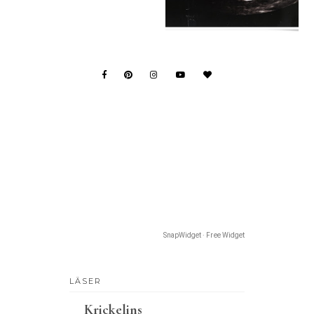
SnapWidget · Free Widget
LÄSER
Krickelins