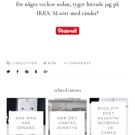
för några veckor sedan, tyget hittade jag på
IKEA. Så sött med ränder!
by
in
LIVSGLITTER
KÖK
4 COMMENTS
•
•
related entries
BYGG ETT
EGET
NÄR MAN
NÄR DET
AVLASTNI
HAR
VÄNTAS
NGSBORD
SÖNDAG
ÄVENTYR
- UR
GAMLA