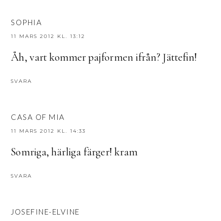
SOPHIA
11 MARS 2012 KL. 13:12
Åh, vart kommer pajformen ifrån? Jättefin!
SVARA
CASA OF MIA
11 MARS 2012 KL. 14:33
Somriga, härliga färger! kram
SVARA
JOSEFINE-ELVINE