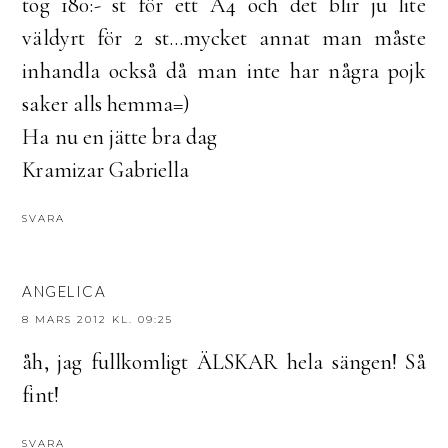
tog 180:- st för ett A4 och det blir ju lite
väldyrt för 2 st...mycket annat man måste
inhandla också då man inte har några pojk
saker alls hemma=)
Ha nu en jätte bra dag
Kramizar Gabriella
SVARA
ANGELICA
8 MARS 2012 KL. 09:25
åh, jag fullkomligt ÄLSKAR hela sängen! Så
fint!
SVARA