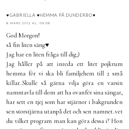
♥GABRIELLA ♥HEMMA PÅ DUNDERBO♥
8 MARS 2012 KL. 09:08
God Morgon!
så fin liten säng♥
Jag har en liten fråga till dig;)
Jag håller på att inreda ett litet pojkrum
hemma för vi ska bli familjehem till 2 små
killar..Skulle så gärna vilja göra en varsin
namntavla till dom att ha ovanför sina sängar,
har sett en tjej som har stjärnor i bakgrunden
sen storstjärna utanpå det och sen namnet..vet
du vilket program man kan göra dessa i? Hon