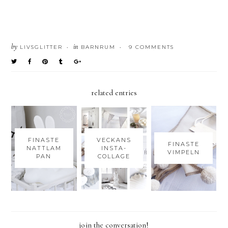
by
in
LIVSGLITTER
BARNRUM
9 COMMENTS
•
•
related entries
FINASTE
VECKANS
FINASTE
NATTLAM
INSTA-
VIMPELN
PAN
COLLAGE
join the conversation!