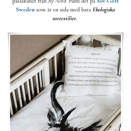
påslakanet från
By Nord
. Fann det på
Sov-Gott
Sweden
som är en sida med bara
Ekologiska
sovtextilier.