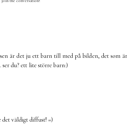
join the conversation!
n sen är det ju ett barn till med på bilden, det som ä
 ser du? ett lite större barn:)
det väldigt diffust! =)