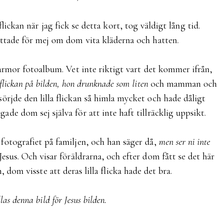
 flickan när jag fick se detta kort, tog väldigt lång tid.
ttade för mej om dom vita kläderna och hatten.
 farmor fotoalbum. Vet inte riktigt vart det kommer ifrån,
 flickan på bilden, hon drunknade som liten
och mamman oc
örjde den lilla flickan så himla mycket och hade dåligt
ade dom sej själva för att inte haft tillräcklig uppsikt.
 fotografiet på familjen, och han säger då,
men ser ni inte
sus. Och visar föräldrarna, och efter dom fått se det här
n, dom visste att deras lilla flicka hade det bra.
as denna bild för Jesus bilden.