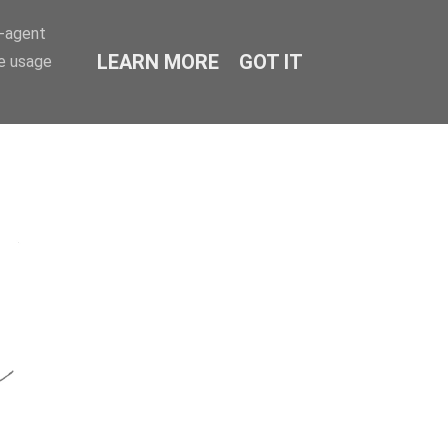
r-agent
LEARN MORE
GOT IT
te usage