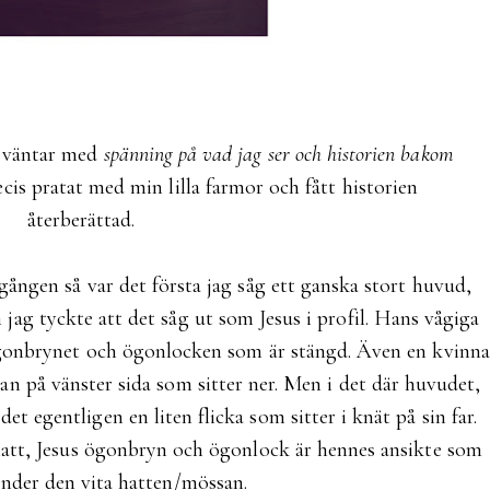
m väntar med
spänning på vad jag ser och historien bakom
ecis pratat med min lilla farmor och fått historien
återberättad.
 gången så var det första jag såg ett ganska stort huvud,
ag tyckte att det såg ut som Jesus i profil. Hans vågiga
 ögonbrynet och ögonlocken som är stängd. Även en kvinna
n på vänster sida som sitter ner. Men i det där huvudet,
det egentligen en liten flicka som sitter i knät på sin far.
 hatt, Jesus ögonbryn och ögonlock är hennes ansikte som
nder den vita hatten/mössan.