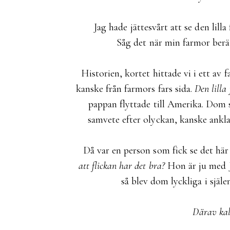
Jag hade jättesvårt att se den lilla
Såg det när min farmor berä
Historien, kortet hittade vi i ett av
kanske från farmors fars sida.
Den lilla
pappan flyttade till Amerika. Dom s
samvete efter olyckan, kanske anklag
Då var en person som fick se det här
att flickan har det bra?
Hon är ju med Je
så blev dom lyckliga i själe
Därav kall