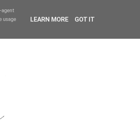
r-agent
LEARN MORE
GOT IT
te usage