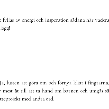
t fyllas av energi och insperation sådana här vackr
blogg!
Ja, lusten att göra om och förnya kliar i fingrarna
år mest åt till att ta hand om barnen och umgås s
jätteprojekt med andra ord.