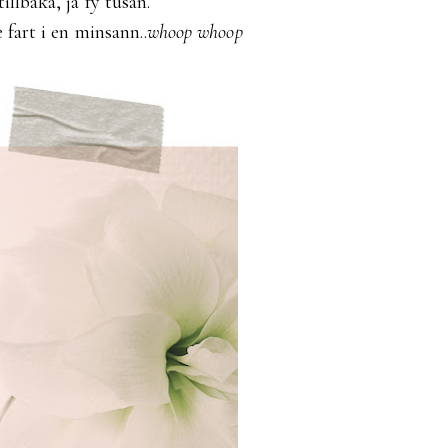
tillbaka, ja fy tusan.
e fart i en minsann..
whoop whoop