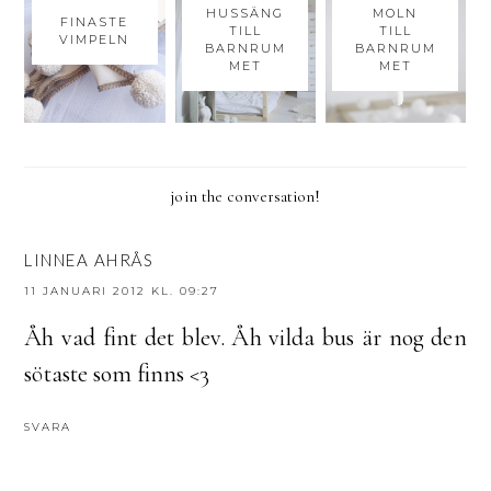
HUSSÄNG
MOLN
FINASTE
TILL
TILL
VIMPELN
BARNRUM
BARNRUM
MET
MET
join the conversation!
LINNEA AHRÅS
11 JANUARI 2012 KL. 09:27
Åh vad fint det blev. Åh vilda bus är nog den
sötaste som finns <3
SVARA