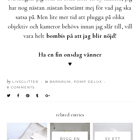
har nog nästan..nästan bestämt mej för vad jag ska
satsa på. Men lite mer tid att plugga på olika
objektiv och kameror behövs innan jag slår till, vill
vara helt
bombis på att jag blir nöjd!
Ha en fin onsdag vänner
♥
by
in
LIVSGLITTER
BARNRUM
,
POMP DELUX
•
•
8 COMMENTS
related entries
BYGG EN
SY ETT