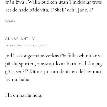
från Ewa i Walla butiken utan Tinekjolar trots
att de hade både vita, i "Shell" och i Jade. :P
SVARA
ANNASLANTLIV
13 JANUARI 2012 KL. 23:00
Jodå. säsongerna avverkas för fullt och nu är vi
på slutspurten, 2 avsnitt kvar bara. Vad ska jag
göra sen?!? Känns ju som de är en del av mitt
liv nu. haha
Ha en härlig helg.