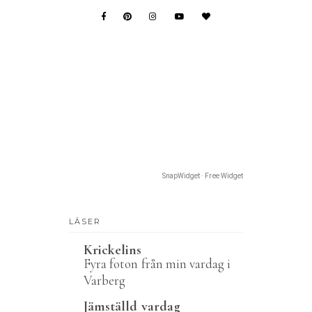
SnapWidget · Free Widget
LÄSER
Krickelins
Fyra foton från min vardag i
Varberg
Jämställd vardag