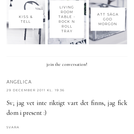
LIVING
ROOM
ATT SÄGA
KISS &
TABLE -
GOD
TELL
ROCK N
MORGON
ROLL
TRAY
join the conversation!
ANGELICA
29 DECEMBER 2011 KL. 19:36
Sv; jag vet inte riktigt vart det finns, jag fick
dom i present :)
SVARA