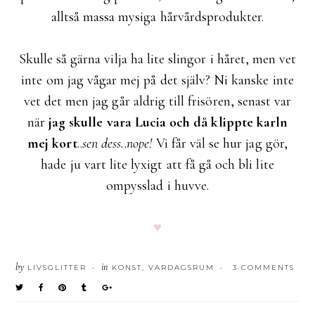
alltså massa mysiga hårvårdsprodukter.
Skulle så gärna vilja ha lite slingor i håret, men vet
inte om jag vågar mej på det själv? Ni kanske inte
vet det men jag går aldrig till frisören, senast var
när
jag skulle vara Lucia och då klippte karln
mej kort
..
sen dess..nope!
Vi får väl se hur jag gör,
hade ju vart lite lyxigt att få gå och bli lite
ompysslad i huvve.
♥
by
in
LIVSGLITTER
KONST
,
VARDAGSRUM
3 COMMENTS
•
•