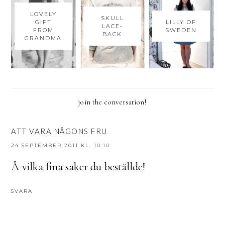
LOVELY
SKULL
GIFT
LILLY OF
LACE-
FROM
SWEDEN
BACK
GRANDMA
join the conversation!
ATT VARA NÅGONS FRU
24 SEPTEMBER 2011 KL. 10:10
Å vilka fina saker du beställde!
SVARA