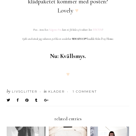
klädpaketet kommer med posten?
Lovely
♥
Psst.. inne hos
Någons Fru
kan ni få hela 15% rabatt hos
TINTIN
!
Själv andvände jag rabatten på bla en underbar
WHATS UP?
kudde från Day Home.
Nu:
Kvällsmys.
♥
by
in
LIVSGLITTER
KLÄDER
1 COMMENT
•
•
related entries