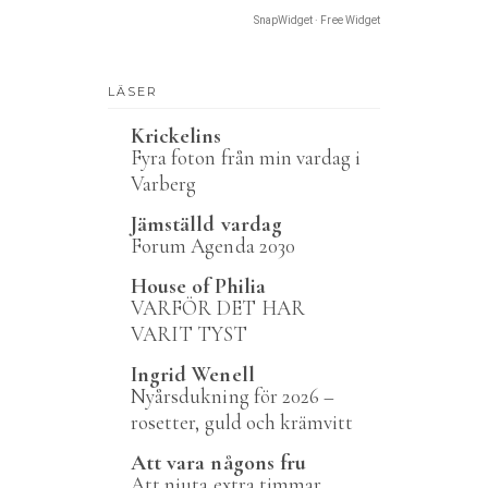
SnapWidget · Free Widget
LÄSER
Krickelins
Fyra foton från min vardag i
Varberg
Jämställd vardag
Forum Agenda 2030
House of Philia
VARFÖR DET HAR
VARIT TYST
Ingrid Wenell
Nyårsdukning för 2026 –
rosetter, guld och krämvitt
Att vara någons fru
Att njuta extra timmar.