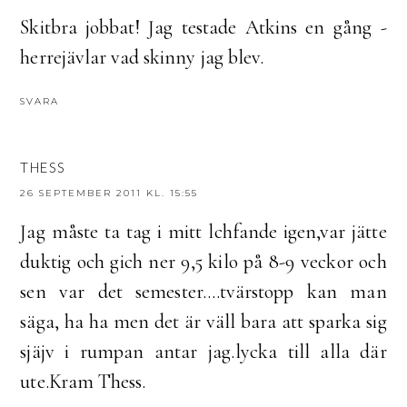
Skitbra jobbat! Jag testade Atkins en gång -
herrejävlar vad skinny jag blev.
SVARA
THESS
26 SEPTEMBER 2011 KL. 15:55
Jag måste ta tag i mitt lchfande igen,var jätte
duktig och gich ner 9,5 kilo på 8-9 veckor och
sen var det semester....tvärstopp kan man
säga, ha ha men det är väll bara att sparka sig
sjäjv i rumpan antar jag.lycka till alla där
ute.Kram Thess.