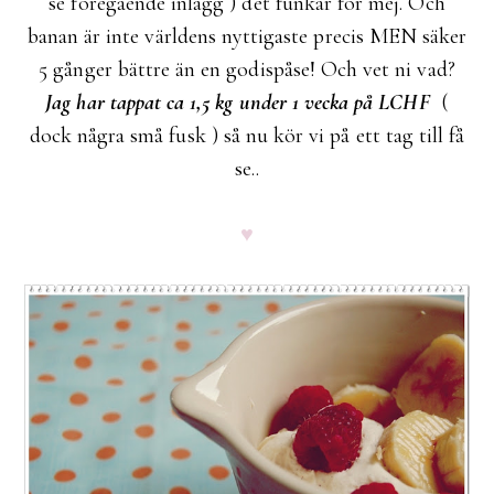
se föregående inlägg ) det funkar för mej. Och
banan är inte världens nyttigaste precis MEN säker
5 gånger bättre än en godispåse! Och vet ni vad?
Jag har tappat ca 1,5 kg under 1 vecka på LCHF
(
dock några små fusk ) så nu kör vi på ett tag till få
se..
♥