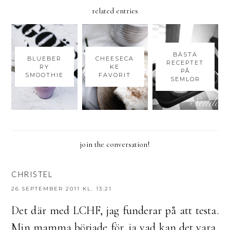
related entries
BÄSTA
BLUEBER
CHEESECA
RECEPTET
RY
KE
PÅ
SMOOTHIE
FAVORIT
SEMLOR
join the conversation!
CHRISTEL
26 SEPTEMBER 2011 KL. 13:21
Det där med LCHF, jag funderar på att testa.
Min mamma började för, ja vad kan det vara,