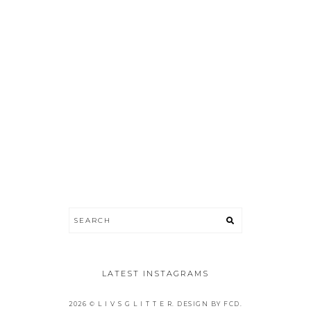
LATEST INSTAGRAMS
2026 ©
L I V S G L I T T E R
.
DESIGN BY FCD
.