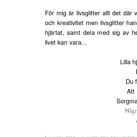
För mig är livsglitter allt det där 
och kreativitet men livsglitter ha
hjärtat, samt dela med sig av he
livet kan vara...
Lilla h
Du f
Att
Sorgman
Några