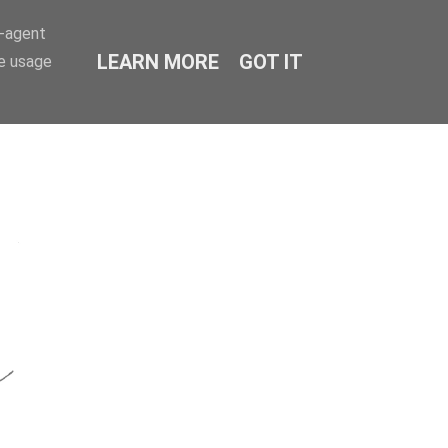
r-agent
LEARN MORE
GOT IT
te usage