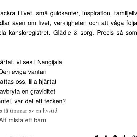
vackra i livet, små guldkanter, inspiration, familjeli
ndlar även om livet, verkligheten och att våga följ
la känsloregistret. Glädje & sorg. Precis så so
järtat, vi ses i Nangijala
Den eviga väntan
attas oss, lilla hjärtat
 avbryta en graviditet
tel, var det ett tecken?
 få timmar av en livstid
Att mista ett barn