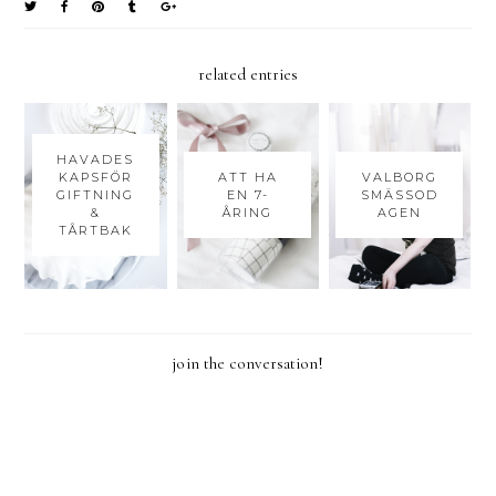
related entries
HAVADES
KAPSFÖR
ATT HA
VALBORG
GIFTNING
EN 7-
SMÄSSOD
&
ÅRING
AGEN
TÅRTBAK
join the conversation!