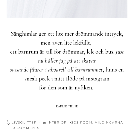
Sänghimlar ger ett lite mer drömmande intryck,
men även lite lekfullt,
ett barnrum är till för drömmar, lek och bus.
Just
nu håller jag på att skapar
sussande filurer i akvarell till barnrummet
, finns en
sneak peek i mitt flöde på instagram
för den som är nyfiken.
[ KÄRLEK TILL ER ]
by
in
LIVSGLITTER
INTERIOR
,
KIDS ROOM
,
VILDINGARNA
•
0 COMMENTS
•