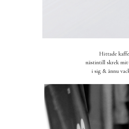
Hittade kaf
nästintill skrek mi
i sig & ännu vack