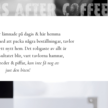
är lämnade på dagis & här hemma
med att packa några beställningar, tavlor
ett nytt hem. Det roligaste av allt är
esultatet blir, vart tavlorna hamnar,
reder & piffar,
kan inte få nog av
just den biten!