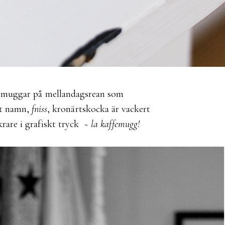
femuggar på mellandagsrean som
tt namn,
fniss
, kronärtskocka är vackert
rare i grafiskt tryck
~ la kaffemugg!