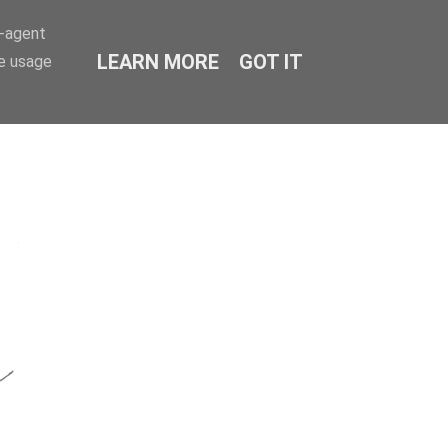
r-agent
LEARN MORE
GOT IT
te usage