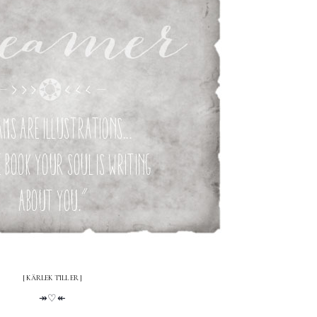
[ KÄRLEK TILL ER ]
↠♡↞