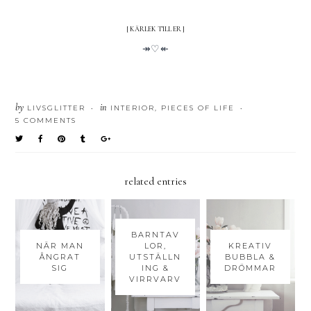
[ KÄRLEK TILL ER ]
↠♡↞
by
in
LIVSGLITTER
INTERIOR
,
PIECES OF LIFE
•
•
5 COMMENTS
related entries
BARNTAV
NÄR MAN
LOR,
KREATIV
ÅNGRAT
UTSTÄLLN
BUBBLA &
SIG
ING &
DRÖMMAR
VIRRVARV