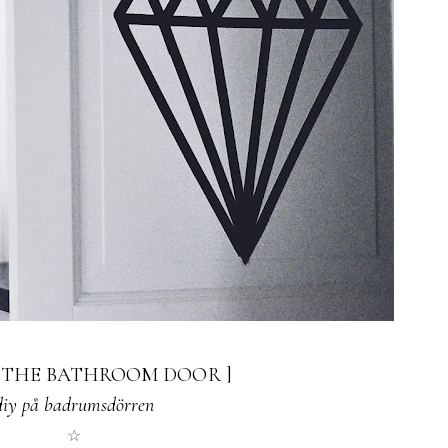
N THE BATHROOM DOOR ]
diy på badrumsdörren
☆