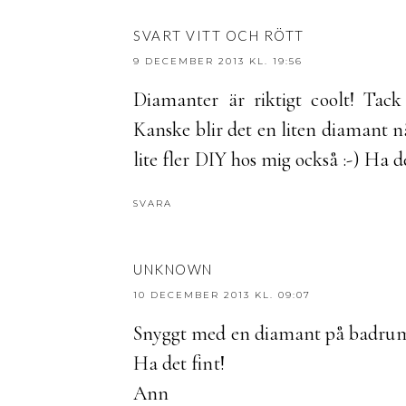
SVART VITT OCH RÖTT
9 DECEMBER 2013 KL. 19:56
Diamanter är riktigt coolt! Tack f
Kanske blir det en liten diamant 
lite fler DIY hos mig också :-) Ha d
SVARA
UNKNOWN
10 DECEMBER 2013 KL. 09:07
Snyggt med en diamant på badrum
Ha det fint!
Ann