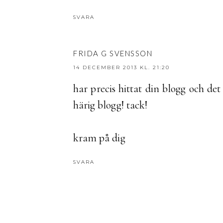
SVARA
FRIDA G SVENSSON
14 DECEMBER 2013 KL. 21:20
har precis hittat din blogg och det
härig blogg! tack!
kram på dig
SVARA