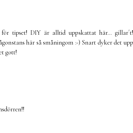
ör tipset! DIY är alltid uppskattat här... gillar´t
någonstans här så småningom :-) Snart dyker det up
et gott!
sdörren!!