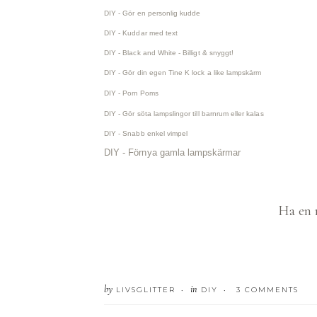
DIY - Gör en personlig kudde
DIY - Kuddar med text
DIY - Black and White - Billigt & snyggt!
DIY - Gör din egen Tine K lock a like lampskärm
DIY - Pom Poms
DIY - Gör söta lampslingor till barnrum eller kalas
DIY - Snabb enkel vimpel
DIY - Förnya gamla lampskärmar
Ha en 
by
in
LIVSGLITTER
DIY
3 COMMENTS
•
•