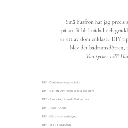
Små busfrön har jag precis s
på att få bli knådad och gräd
er ett av dom enklaste
DIY
tip
blev det badrumsdörren, ty
Vad tycker ni??? Hä
DIY - Christmas vintage kulor
DIY - Gör ett Day Home lock a like bord
DIY - Stor sänghimmel - Baldachine
DIY - Rund Spegel
DIY - Klä om en stolsdyna
DIY - TELEFONBÄNK