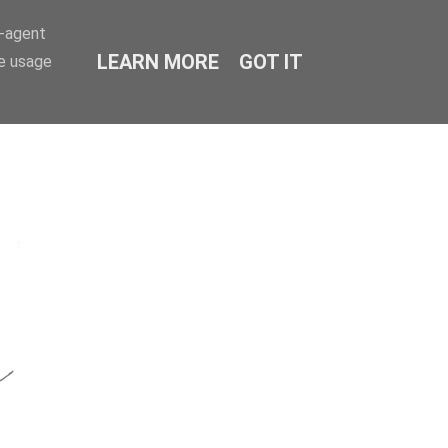
r-agent
LEARN MORE
GOT IT
te usage