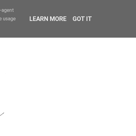
r-agent
LEARN MORE
GOT IT
te usage