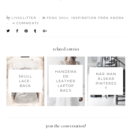
by
in
LIVSGLITTER
FENG SHUI
,
INSPIRATION FRÅN ANDRA
•
4 COMMENTS
•
related entries
HANDEMA
NÄR MAN
SKULL
DE
ÄLSKAR
LACE-
LEATHER
PINTERES
BACK
LAPTOP
T
BAGS
join the conversation!