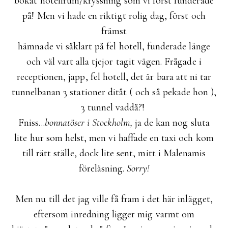
bokat hotellrum/kryssning som vi först funderade
på! Men vi hade en riktigt rolig dag, först och
främst
hämnade vi såklart på fel hotell,
funderade länge
och väl vart alla tjejor tagit vägen. Frågade i
receptionen, japp, fel hotell, det är bara att ni tar
tunnelbanan 3 stationer ditåt ( och så pekade hon ),
3 tunnel vaddå?!
Fniss...
bonnatöser i Stockholm,
ja de kan nog sluta
lite hur som helst, men vi haffade en taxi och kom
till rätt ställe, dock lite sent, mitt i Malenamis
föreläsning.
Sorry!
Men nu till det jag ville få fram i det här inlägget,
eftersom inredning ligger mig varmt om