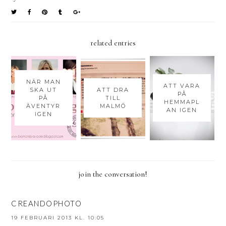
related entries
NÄR MAN
ATT VARA
SKA UT
ATT DRA
PÅ
PÅ
TILL
HEMMAPL
ÄVENTYR
MALMÖ
AN IGEN
IGEN
join the conversation!
CREANDOPHOTO
19 FEBRUARI 2013 KL. 10:05