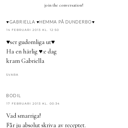
join the conversation!
♥GABRIELLA ♥HEMMA PÅ DUNDERBO♥
14 FEBRUARI 2013 KL. 12:50
♥ser gudomliga ut♥
Ha en härlig ♥:e dag
kram Gabriella
SVARA
BODIL
17 FEBRUARI 2013 KL. 00:34
Vad smarriga!
Får ju absolut skriva av receptet.