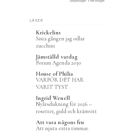
SnapWidget · Free Widget
LÄSER
Krickelins
Sista gången jag odlar
zucchini
Jämställd vardag
Forum Agenda 2030
House of Philia
VARFÖR DET HAR
VARIT TYST
Ingrid Wenell
Nyårsdukning för 2026 –
rosetter, guld och krämvitt
Att vara någons fru
Att njuta extra timmar.