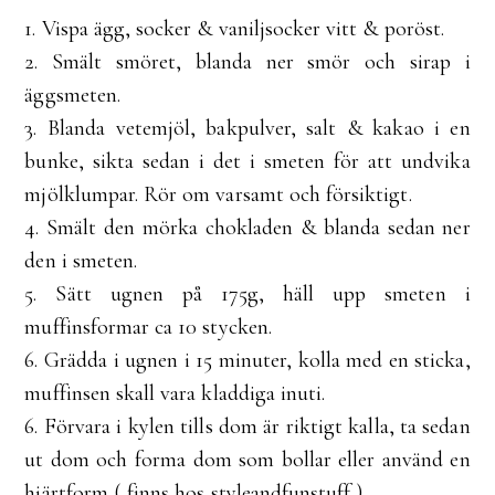
1. Vispa ägg, socker & vaniljsocker vitt & poröst.
2. Smält smöret, blanda ner smör och sirap i
äggsmeten.
3. Blanda vetemjöl, bakpulver, salt & kakao i en
bunke, sikta sedan i det i smeten för att undvika
mjölklumpar. Rör om varsamt och försiktigt.
4. Smält den mörka chokladen & blanda sedan ner
den i smeten.
5. Sätt ugnen på 175g, häll upp smeten i
muffinsformar ca 10 stycken.
6. Grädda i ugnen i 15 minuter, kolla med en sticka,
muffinsen skall vara kladdiga inuti.
6. Förvara i kylen tills dom är riktigt kalla, ta sedan
ut dom och forma dom som bollar eller använd en
hjärtform ( finns hos styleandfunstuff ).