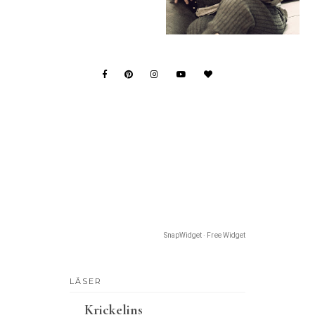
SnapWidget · Free Widget
LÄSER
Krickelins