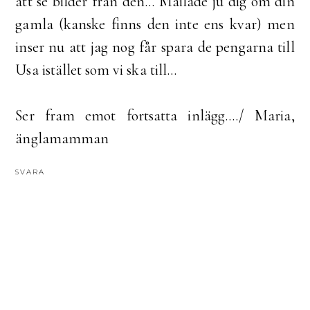
att se bilder från den... Mailade ju dig om din
gamla (kanske finns den inte ens kvar) men
inser nu att jag nog får spara de pengarna till
Usa istället som vi ska till...
Ser fram emot fortsatta inlägg..../ Maria,
änglamamman
SVARA