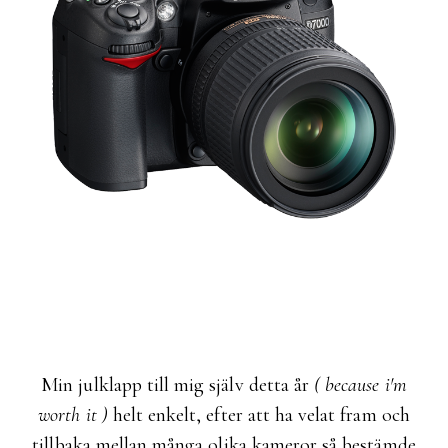
Min julklapp till mig själv detta år
( because i'm
worth it )
helt enkelt, efter att ha velat fram och
tillbaka mellan många olika kameror så bestämde