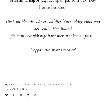
efterlikna något jag fått span på, som t.ex.
Day
home bordet.
Okej, nu blev det här ett väldigt långt inlägg emot vad
det skulle. Men ibland
får man helt plötsligt bara mer att skriva...fniss...
Hoppas allt är bra med er!
by
in
LIVSGLITTER
ZELECTED BY HOUZE
•
•
19 COMMENTS