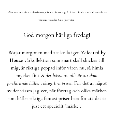
~ Sist men inte minst av favvisarna, när man är som mig, förälskad i insekter och alla dess former
på papper/kuddar & nu ljuslyktor ~
God morgon härliga fredag!
Börjar morgonen med att kolla igen
Zelected by
Houze
vårkollektion som snart skall skickas till
mig, är riktigt peppad inför våren nu, så himla
mycket fint &
det bästa av allt är att dom
fortfarande håller riktigt bra priset.
För det är något
av det värsta jag vet, när företag och olika märken
som håller riktiga fantasi priser bara för att det är
just ett speciellt "märke".