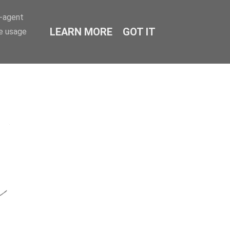
r-agent
LEARN MORE
GOT IT
te usage