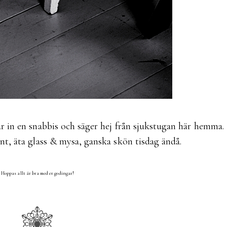
r in en snabbis och säger hej från sjukstugan här hemma.
nt, äta glass & mysa, ganska skön tisdag ändå.
Hoppas allt är bra med er godingar!