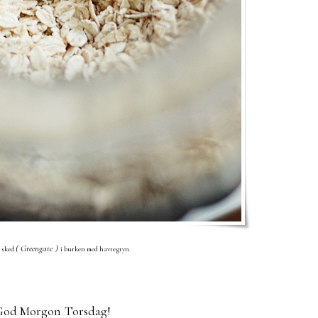
( Greengate )
n sked
i burken med havregryn.
God Morgon Torsdag!