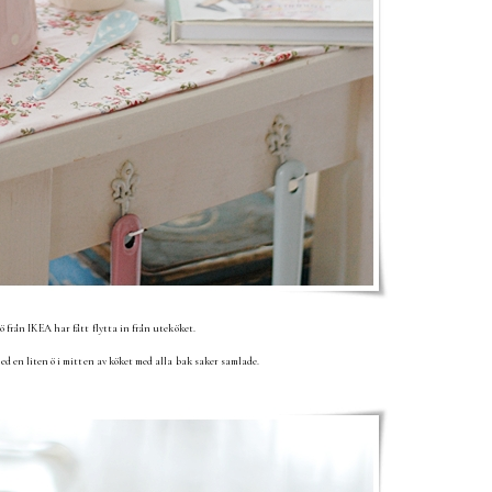
ö från IKEA har fått flytta in från uteköket.
ed en liten ö i mitten av köket med alla bak saker samlade.