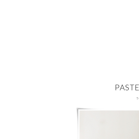
PAST
T