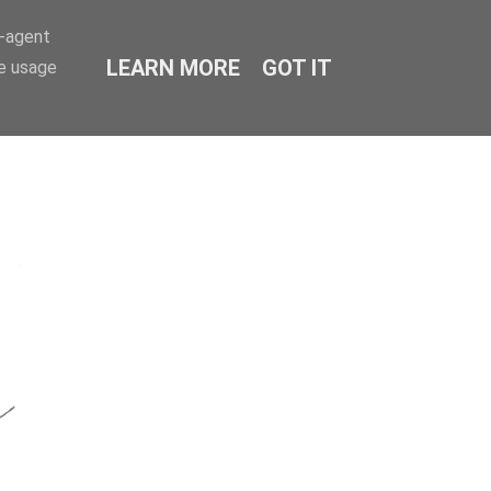
r-agent
LEARN MORE
GOT IT
te usage