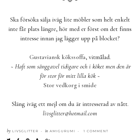
Ska försöka sälja iväg lite möbler som helt enkelt
inte får plats längre, hör med er först om det finns
intresse innan jag lägger upp på blocket?
Gustaviansk kökssoffa
, vitmålad.
~
Haft som sänggavel tidigare och i köket men den är
för stor för mitt lilla kök
~
Stor vedkorg i smide
Släng iväg ett mejl om du är intresserad av nått.
livsglitter@hotmail.com
by
in
LIVSGLITTER
AMIGURUMI
1 COMMENT
•
•