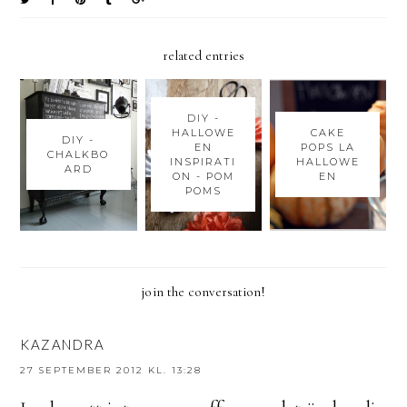
related entries
DIY -
HALLOWE
CAKE
DIY -
EN
POPS LA
CHALKBO
INSPIRATI
HALLOWE
ARD
ON - POM
EN
POMS
join the conversation!
KAZANDRA
27 SEPTEMBER 2012 KL. 13:28