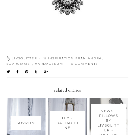
by
in
LIVSGLITTER
INSPIRATION FRÅN ANDRA
,
•
SOVRUMMET
,
VARDAGSRUM
6 COMMENTS
•
related entries
NEWS -
PILLOWS
DIY -
BY
SOVRUM
BALDACHI
LIVSGLITT
NE
ER -