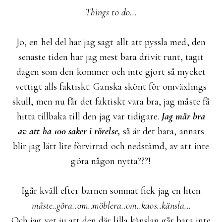
Things to do...
Jo, en hel del har jag sagt allt att pyssla med, den
senaste tiden har jag mest bara drivit runt, tagit
dagen som den kommer och inte gjort så mycket
vettigt alls faktiskt. Ganska skönt för omväxlings
skull, men nu får det faktiskt vara bra, jag måste få
hitta tillbaka till den jag var tidigare.
Jag mår bra
av att ha 100 saker i rörelse,
så är det bara, annars
blir jag lätt lite förvirrad och nedstämd, av att inte
göra någon nytta???!
Igår kväll efter barnen somnat fick jag en liten
måste..göra..om..möblera..om..kaos..känsla..
.
Och jag vet ju att den där lilla känslan går bara inte