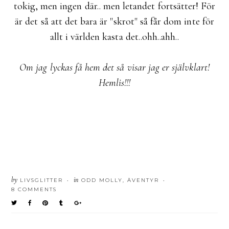
tokig, men ingen där.. men letandet fortsätter! För
är det så att det bara är "skrot" så får dom inte för
allt i världen kasta det..ohh..ahh..
Om jag lyckas få hem det så visar jag er självklart!
Hemlis!!!
by
in
LIVSGLITTER
ODD MOLLY
,
ÄVENTYR
•
•
8 COMMENTS