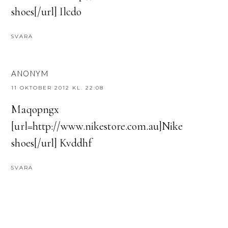
shoes[/url] Ilcdo
SVARA
ANONYM
11 OKTOBER 2012 KL. 22:08
Maqopngx
[url=http://www.nikestore.com.au]Nike
shoes[/url] Kvddhf
SVARA