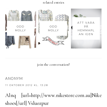
related entries
ATT VARA
ODD
ODD
PÅ
MOLLY
MOLLY
HEMMAPL
AN IGEN
join the conversation!
ANONYM
11 OKTOBER 2012 KL. 13:28
Alnq [url=http://www.nikestore.com.au]Nike
shoes[/url] Vsluozpur