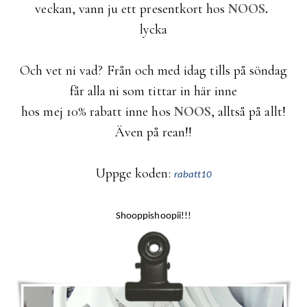
veckan, vann ju ett presentkort hos
NOOS
.
lycka
Och vet ni vad? Från och med idag tills på söndag
får alla ni som tittar in här inne
hos mej 10% rabatt inne hos
NOOS
, alltså på allt!
Även på rean!!
Uppge koden:
rabatt10
Shooppishoopii!!!