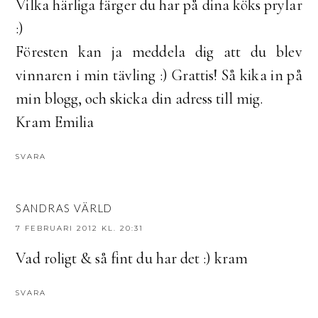
Vilka härliga färger du har på dina köks prylar
:)
Föresten kan ja meddela dig att du blev
vinnaren i min tävling :) Grattis! Så kika in på
min blogg, och skicka din adress till mig.
Kram Emilia
SVARA
SANDRAS VÄRLD
7 FEBRUARI 2012 KL. 20:31
Vad roligt & så fint du har det :) kram
SVARA