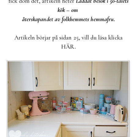
fick dom det, artikeln heter
Laddat besök i 50-talets
kök – om
återskapandet av folkhemmets hemmafru.
Artikeln börjar på sidan 25, vill du läsa klicka
HÄR.