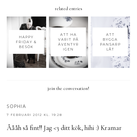
related entries
ATT HA
ATT
HAPPY
VARIT PÅ
BYGGA
FRIDAY &
ÄVENTYR
PANSARP
BESÖK
IGEN
LÅT
join the conversation!
SOPHIA
7 FEBRUARI 2012 KL. 19:28
Åååh så fint!! Jag <3 ditt kök, hihi :) Kramar