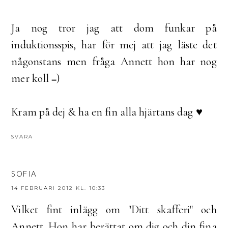
Ja nog tror jag att dom funkar på
induktionsspis, har för mej att jag läste det
någonstans men fråga Annett hon har nog
mer koll =)
Kram på dej & ha en fin alla hjärtans dag ♥
SVARA
SOFIA
14 FEBRUARI 2012 KL. 10:33
Vilket fint inlägg om "Ditt skafferi" och
Annett. Hon har berättat om dig och din fina