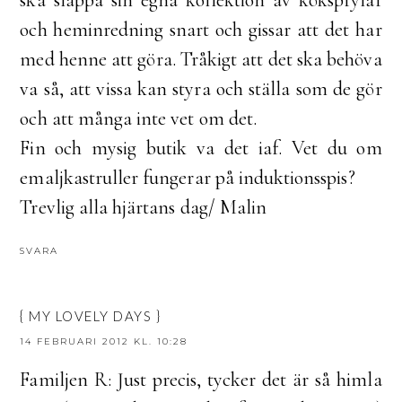
ska släppa sin egna kollektion av köksprylar
och heminredning snart och gissar att det har
med henne att göra. Tråkigt att det ska behöva
va så, att vissa kan styra och ställa som de gör
och att många inte vet om det.
Fin och mysig butik va det iaf. Vet du om
emaljkastruller fungerar på induktionsspis?
Trevlig alla hjärtans dag/ Malin
SVARA
{ MY LOVELY DAYS }
14 FEBRUARI 2012 KL. 10:28
Familjen R: Just precis, tycker det är så himla