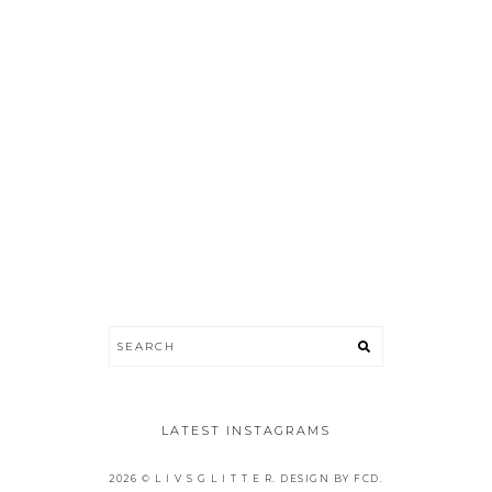
LATEST INSTAGRAMS
2026 ©
L I V S G L I T T E R
.
DESIGN BY FCD
.