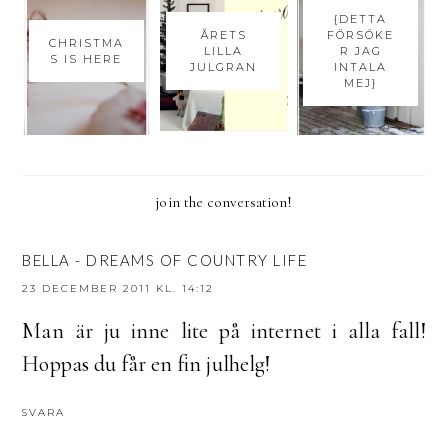
{DETTA
ÅRETS
FÖRSÖKE
CHRISTMA
LILLA
R JAG
S IS HERE
JULGRAN
INTALA
MEJ}
join the conversation!
BELLA - DREAMS OF COUNTRY LIFE
23 DECEMBER 2011 KL. 14:12
Man är ju inne lite på internet i alla fall!
Hoppas du får en fin julhelg!
SVARA