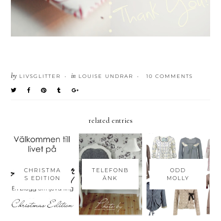
by
in
LIVSGLITTER
LOUISE UNDRAR
10 COMMENTS
•
•
related entries
CHRISTMA
TELEFONB
ODD
S EDITION
ÄNK
MOLLY