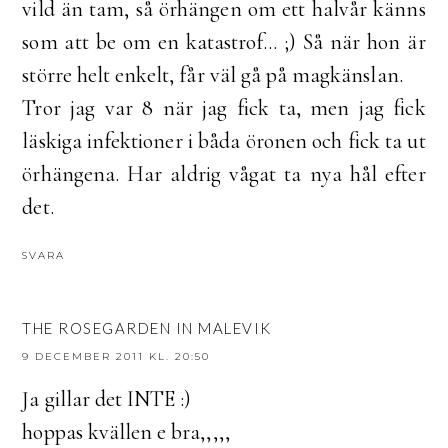
vild än tam, så örhängen om ett halvår känns
som att be om en katastrof... ;) Så när hon är
större helt enkelt, får väl gå på magkänslan.
Tror jag var 8 när jag fick ta, men jag fick
läskiga infektioner i båda öronen och fick ta ut
örhängena. Har aldrig vågat ta nya hål efter
det.
SVARA
THE ROSEGARDEN IN MALEVIK
9 DECEMBER 2011 KL. 20:50
Ja gillar det INTE :)
hoppas kvällen e bra,,,,,