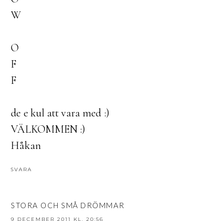
W
O
F
F
de e kul att vara med :)
VÄLKOMMEN :)
Håkan
SVARA
STORA OCH SMÅ DRÖMMAR
9 DECEMBER 2011 KL. 20:56