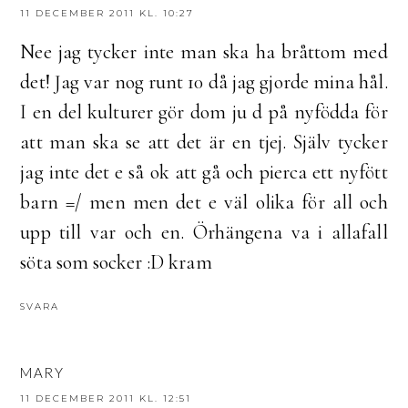
11 DECEMBER 2011 KL. 10:27
Nee jag tycker inte man ska ha bråttom med
det! Jag var nog runt 10 då jag gjorde mina hål.
I en del kulturer gör dom ju d på nyfödda för
att man ska se att det är en tjej. Själv tycker
jag inte det e så ok att gå och pierca ett nyfött
barn =/ men men det e väl olika för all och
upp till var och en. Örhängena va i allafall
söta som socker :D kram
SVARA
MARY
11 DECEMBER 2011 KL. 12:51