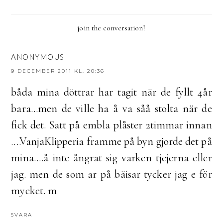
join the conversation!
ANONYMOUS
9 DECEMBER 2011 KL. 20:36
båda mina döttrar har tagit när de fyllt 4år
bara...men de ville ha å va såå stolta när de
fick det. Satt på embla plåster 2timmar innan
....VanjaKlipperia framme på byn gjorde det på
mina....å inte ångrat sig varken tjejerna eller
jag. men de som ar på bäisar tycker jag e för
mycket. m
SVARA