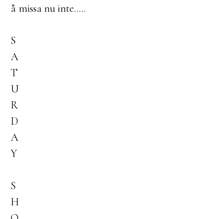
å missa nu inte.....
S
A
T
U
R
D
A
Y
S
H
O