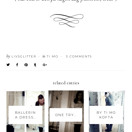
by
in
LIVSGLITTER
TI MO
3 COMMENTS
•
•
related entries
BALLERIN
BY TI MO
ONE TRY..
A DRESS..
KOFTA