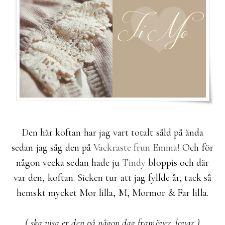
Den här koftan har jag vart totalt såld på ända
sedan jag såg den på
Vackraste frun Emma!
Och för
någon vecka sedan hade ju
Tindy
bloppis och där
var den, koftan. Sicken tur att jag fyllde år, tack så
hemskt mycket Mor lilla, M, Mormor & Far lilla.
( ska visa er den på någon dag framöver, lovar )