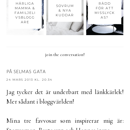
HÄRLIGA
RÄDD
SOVRUM
MAMMA &
FÖR ATT
& NYA
FAMILJELI
MISSLYCK
KUDDAR
VSBLOGG
AS?
ARE
join the conversation!
PÅ SELMAS GATA
24 MARS 2013 KL. 20:34
Jag tycker det är underbart med länkkärlek!
Mer sådant i bloggvärlden!
Mina tre favvosar som inspirerar mig är: